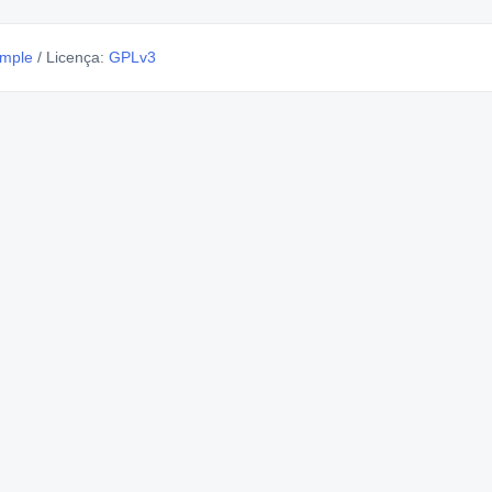
imple
/
Licença:
GPLv3