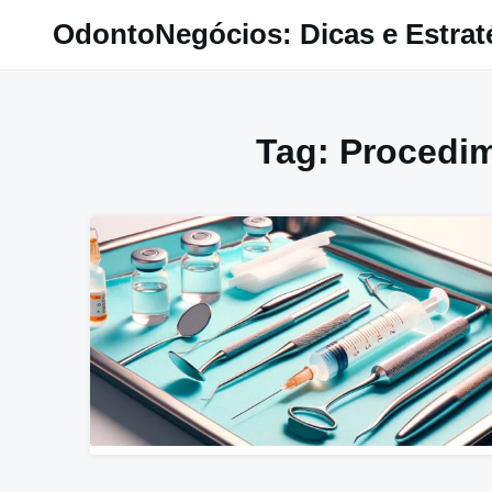
Pular
OdontoNegócios: Dicas e Estrat
para
o
conteúdo
Tag:
Procedi